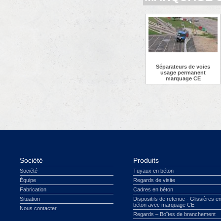
Séparateurs de voies
usage permanent
marquage CE
Société
Produits
Société
Tuyaux en béton
Équipe
Regards de visite
Fabrication
Cadres en béton
Situation
Dispositifs de retenue - Glissières e
béton avec marquage CE
Nous contacter
Regards – Boîtes de branchement