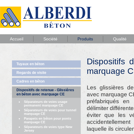
Accueil
Société
Produits
Qualité
Dispositifs
Tuyaux en béton
marquage 
Regards de visite
Cadres en béton
Les glissières d
Dispositifs de retenue - Glissières
avec marquage CE
en béton avec marquage CE
préfabriqués en 
Séparateurs de voies usage
permanent marquage CE
délimiter différent
Séparateurs de voies pour tunnel
éviter que les v
marquage CE
Parapets en béton pour ponts
accidentellemen
marquage CE
Séparateurs de voies type New
laquelle ils circulen
Jersey