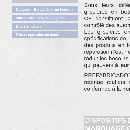
Sous leurs diffé
Regards – Boîtes de branchement
glissières en b
CE constituent la
Voirie: Bordures, dalles gazon
contrôlé des auto
Blocs en béton
Les glissières 
Pièces spéciales en béton
spécifications de 
des produits en 
réparation n'est n
réduit les besoins
qui peuvent à leur
PREFABRICADOS A
retenue routiers
conformes à la n
DISPOSITIFS
MARQUAGE 