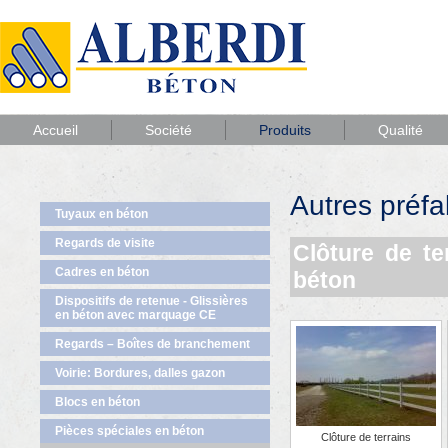
Accueil
Société
Produits
Qualité
Autres préfa
Tuyaux en béton
Regards de visite
Clôture de te
Cadres en béton
béton
Dispositifs de retenue - Glissières
en béton avec marquage CE
Regards – Boîtes de branchement
Voirie: Bordures, dalles gazon
Blocs en béton
Pièces spéciales en béton
Clôture de terrains