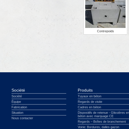
Contrepoids
Société
Produits
Société
Tuyaux en béton
Équipe
Regards de visite
Fabrication
Cadres en béton
Situation
Dispositifs de retenue - Glissières e
béton avec marquage CE
Nous contacter
Regards – Boîtes de branchement
Voirie: Bordures, dalles gazon