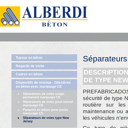
Séparateurs
Tuyaux en béton
Regards de visite
DESCRIPTION
Cadres en béton
DE TYPE NEW
Dispositifs de retenue - Glissières
en béton avec marquage CE
PREFABRICADOS A
Séparateurs de voies usage
sécurité de type 
permanent marquage CE
Séparateurs de voies pour tunnel
routière sur le
marquage CE
Parapets en béton pour ponts
maintenance ou au
marquage CE
les véhicules n'en
Séparateurs de voies type New
Jersey
Ce type de pièc