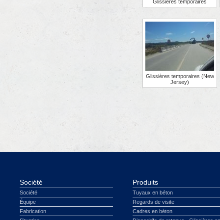
Glissières temporaires
Glissières temporaires (New
Jersey)
Société
Produits
Société
Tuyaux en béton
Équipe
Regards de visite
Fabrication
Cadres en béton