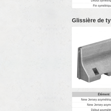
Début symétri
Fin symétriq
Glissière de t
Élément
New Jersey asymétriq
New Jersey asym
Début asymétr