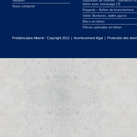
Situation
Dispositifs de retenue - Glissières e
béton avec marquage CE
Nous contacter
Regards – Boîtes de branchement
Voirie: Bordures, dalles gazon
Blocs en béton
Pièces spéciales en béton
Prefabricados Alberdi - Copyright 2012 |
Avertissement légal
|
Protection des don