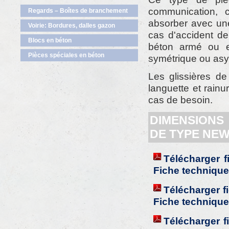
communication, 
Regards – Boîtes de branchement
absorber avec une 
Voirie: Bordures, dalles gazon
cas d'accident de
Blocs en béton
béton armé ou e
Pièces spéciales en béton
symétrique ou asym
Les glissières de
languette et rainu
cas de besoin.
DIMENSIONS
DE TYPE NEW
Télécharger 
Fiche technique
Télécharger 
Fiche technique
Télécharger f