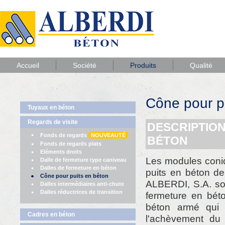
Accueil
Société
Produits
Qualité
Cône pour p
Tuyaux en béton
Regards de visite
DESCRIPTION
Fonds de regards
NOUVEAUTÉ
BÉTON
Fonds de regards plats
Eléments droits
Les modules coni
Dalle de fermeture type caniveau
Dalles de fermeture en béton
puits en béton
Cône pour puits en béton
ALBERDI, S.A. so
Dalles intermédiaires anti-chute
Dalles réductrices de transition
fermeture en bé
béton armé qui 
Cadres en béton
l'achèvement du