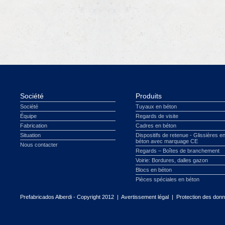
Société
Produits
Société
Tuyaux en béton
Équipe
Regards de visite
Fabrication
Cadres en béton
Situation
Dispositifs de retenue - Glissières e
béton avec marquage CE
Nous contacter
Regards – Boîtes de branchement
Voirie: Bordures, dalles gazon
Blocs en béton
Pièces spéciales en béton
Prefabricados Alberdi - Copyright 2012 |
Avertissement légal
|
Protection des don