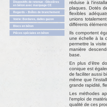
réduise à l'install
Dispositifs de retenue - Glissières
en béton avec marquage CE
plaques. Dotés de
Regards – Boîtes de branchement
flexibles adéquat
unions totalement
Voirie: Bordures, dalles gazon
différents élément
Blocs en béton
Ils comportent ég
Pièces spéciales en béton
une échelle à la 
permettre la visit
manière descend
base.
En plus d'être do
conique est égale
de faciliter aussi
même que l'instal
grande rapidité, fle
Les méthodes app
l'emploi de matéri
qualité de ces prod