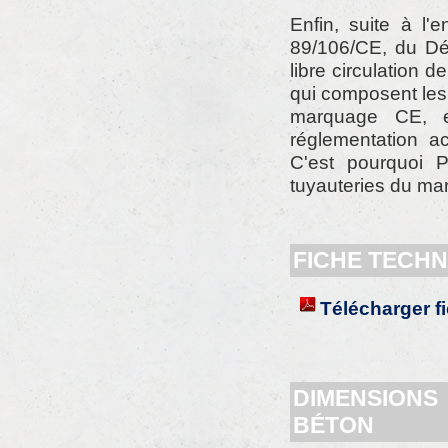
Enfin, suite à l'
89/106/CE, du Déc
libre circulation d
qui composent les 
marquage CE, en
réglementation a
C'est pourquoi
tuyauteries du mar
FICHE TECHN
Télécharger f
DIMENSIONS
BÉTON