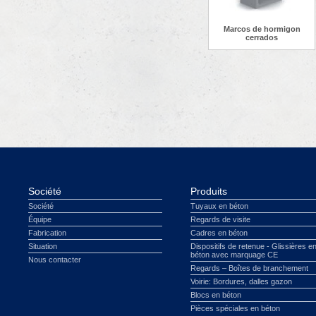
Marcos de hormigon
cerrados
Société
Produits
Société
Tuyaux en béton
Équipe
Regards de visite
Fabrication
Cadres en béton
Situation
Dispositifs de retenue - Glissières e
béton avec marquage CE
Nous contacter
Regards – Boîtes de branchement
Voirie: Bordures, dalles gazon
Blocs en béton
Pièces spéciales en béton