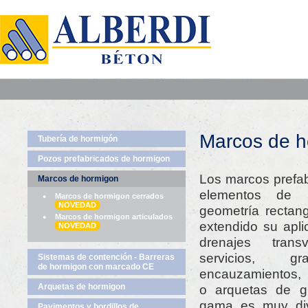
Marcos de h
Tubería de hormigón
Pozos prefabricados de hormigon
Los marcos prefa
Marcos de hormigon
elementos de 
Marcos de hormigon cerrados
NOVEDAD
geometría rectang
Marcos de hormigon articulados
extendido su apli
NOVEDAD
drenajes trans
servicios, gr
Sistemas de contención - Barreras
de hormigon con marcado CE
encauzamientos,
Arquetas de hormigon
o arquetas de g
gama es muy div
Pavimentos y bordillos de