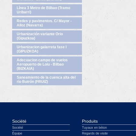
Línea 3 Metro de Bilbao (Tramo
Uribarri)
Redes y pavimentos. C/ Mayor -
Alloz (Navarra)
Urbanización variante Orio
(Gipuzkoa)
Urbanizacion galarreta fase I
(GIPUZKOA)
Adecuacion campo de vuelos
Aeropuerto de Loiu - Bilbao
(BIZKAIA)
Saneamiento de la cuenca alta del
río Butrón (FRUIZ)
Société
Produits
Société
Tuyaux en béton
Équipe
Regards de visite