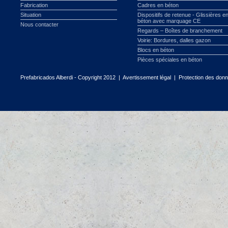
Fabrication
Cadres en béton
Situation
Dispositifs de retenue - Glissières e
béton avec marquage CE
Nous contacter
Regards – Boîtes de branchement
Voirie: Bordures, dalles gazon
Blocs en béton
Pièces spéciales en béton
Prefabricados Alberdi - Copyright 2012 |
Avertissement légal
|
Protection des don