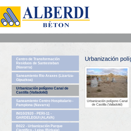
Urbanización políg
Centro de Transformación
Residuos de Santesteban
(Navarra)
Saneamiento Rio Araxes (Lizartza-
Gipuzkoa)
Urbanización polígono Canal de
Castilla (Valladolid)
Saneamiento Centro Hospitalario -
Urbanización polígono Canal
de Castilla (Valladolid)
Pamplona (Navarra)
INI10/2920 - PERI-11 -
GARDELEGUI (ALAVA)
B022 - Urbanización Parque
Cientifico - Leioa (Bizkaia)