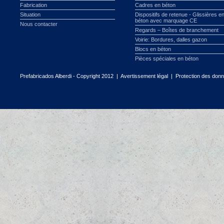
Fabrication
Cadres en béton
Situation
Dispositifs de retenue - Glissières e
béton avec marquage CE
Nous contacter
Regards – Boîtes de branchement
Voirie: Bordures, dalles gazon
Blocs en béton
Pièces spéciales en béton
Prefabricados Alberdi - Copyright 2012 |
Avertissement légal
|
Protection des don