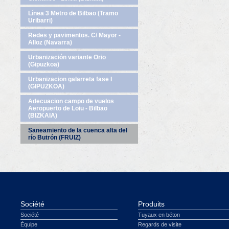
Línea 3 Metro de Bilbao (Tramo
Uribarri)
Redes y pavimentos. C/ Mayor -
Alloz (Navarra)
Urbanización variante Orio
(Gipuzkoa)
Urbanizacion galarreta fase I
(GIPUZKOA)
Adecuacion campo de vuelos
Aeropuerto de Loiu - Bilbao
(BIZKAIA)
Saneamiento de la cuenca alta del
río Butrón (FRUIZ)
Société
Produits
Société
Tuyaux en béton
Équipe
Regards de visite