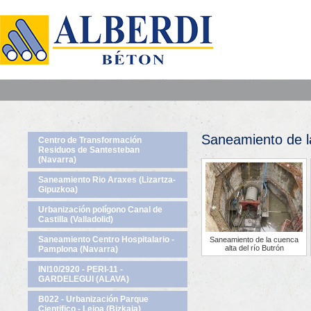
Saneamiento de la
Centro de Transformación
Residuos de Santesteban
(Navarra)
Saneamiento Rio Araxes (Lizartza-
Gipuzkoa)
Urbanización polígono Canal de
Castilla (Valladolid)
Saneamiento Centro Hospitalario -
Saneamiento de la cuenca
alta del río Butrón
Pamplona (Navarra)
INI10/2920 - PERI-11 -
GARDELEGUI (ALAVA)
B022 - Urbanización Parque
Cientifico - Leioa (Bizkaia)