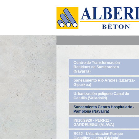
Centro de Transformación
Residuos de Santesteban
(Navarra)
Saneamiento Rio Araxes (Lizartza-
Gipuzkoa)
Urbanización polígono Canal de
Castilla (Valladolid)
Saneamiento Centro Hospitalario -
Pamplona (Navarra)
INI10/2920 - PERI-11 -
GARDELEGUI (ALAVA)
B022 - Urbanización Parque
Cientifico - Leioa (Bizkaia)