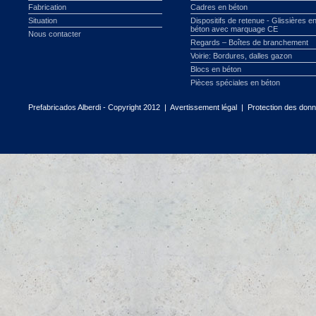
Fabrication
Cadres en béton
Situation
Dispositifs de retenue - Glissières e
béton avec marquage CE
Nous contacter
Regards – Boîtes de branchement
Voirie: Bordures, dalles gazon
Blocs en béton
Pièces spéciales en béton
Prefabricados Alberdi - Copyright 2012 |
Avertissement légal
|
Protection des don