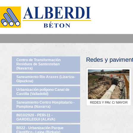
Redes y pavimento
Centro de Transformación
Residuos de Santesteban
(Navarra)
Saneamiento Rio Araxes (Lizartza-
Gipuzkoa)
Urbanización polígono Canal de
Castilla (Valladolid)
Saneamiento Centro Hospitalario -
REDES Y PAV. C/ MAYOR
Pamplona (Navarra)
INI10/2920 - PERI-11 -
GARDELEGUI (ALAVA)
B022 - Urbanización Parque
Cientifico - Leioa (Bizkaia)