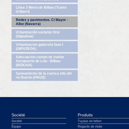
Línea 3 Metro de Bilbao (Tramo
Uribarri)
Redes y pavimentos. C/ Mayor -
Alloz (Navarra)
Urbanización variante Orio
(Gipuzkoa)
Urbanizacion galarreta fase I
(GIPUZKOA)
Adecuacion campo de vuelos
Aeropuerto de Loiu - Bilbao
(BIZKAIA)
Saneamiento de la cuenca alta del
río Butrón (FRUIZ)
Société
Produits
Société
Tuyaux en béton
Équipe
Regards de visite